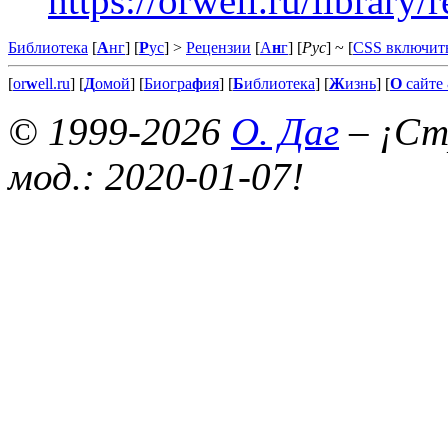
https://orwell.ru/library
Библиотека
[
А
нг
] [
Р
ус
] >
Рецензии
[
А
н
г
] [
Рус
]
~ [
CSS включит
[
or
w
ell.ru
] [
Д
омой
] [
Биогра
ф
ия
] [
Б
иблиотека
] [
Ж
изнь
] [
О
сайте 
© 1999-2026
О. Даг
– ¡Стр
мод.: 2020-01-07!