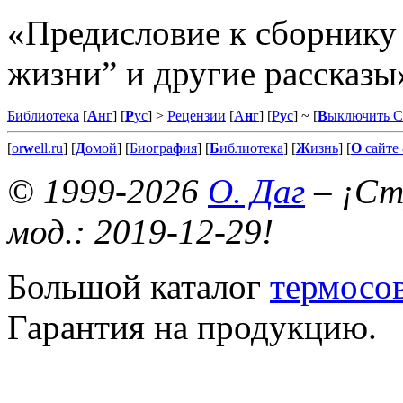
«Предисловие к сборнику
жизни” и другие рассказы
Библиотека
[
А
нг
] [
Р
ус
] >
Рецензии
[
А
н
г
] [
Р
у
с
]
~ [
В
ыключить 
[
or
w
ell.ru
] [
Д
омой
] [
Биогра
ф
ия
] [
Б
иблиотека
] [
Ж
изнь
] [
О
сайте 
© 1999-2026
О. Даг
– ¡Стр
мод.: 2019-12-29!
Большой каталог
термосов
Гарантия на продукцию.