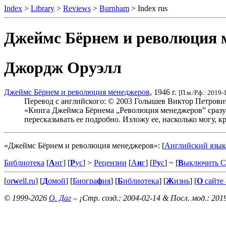
Index
>
Library
>
Reviews
>
Burnham
> Index rus
Джеймс Бёрнем и революция 
Джордж Оруэлл
Джеймс Бёрнем и революция менеджеров
, 1946 г.
[П.м./Р.ф.: 2019-
Перевод с английского: © 2003 Голышев Виктор Петрови
«Книга Джеймса Бёрнема „Революция менеджеров” сразу п
пересказывать ее подробно. Изложу ее, насколько могу, кр
«Джеймс Бёрнем и революция менеджеров»:
[
Английский язык
Библиотека
[
А
нг
] [
Р
ус
] >
Рецензии
[
А
н
г
] [
Р
у
с
]
~ [
В
ыключить 
[
or
w
ell.ru
] [
Д
омой
] [
Биогра
ф
ия
] [
Б
иблиотека
] [
Ж
изнь
] [
О
сайте 
© 1999-2026
О. Даг
– ¡Стр. созд.: 2004-02-14 & Посл. мод.: 201