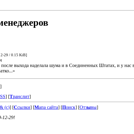
менеджеров
12-29 / 0.15 KiB]
ч
осле выхода наделала шума и в Соединенных Штатах, и у нас в 
атко...»
]
CSS
]
[
Т
ранслит
]
& (c)
] [
С
сылки
] [
М
апа сайта
] [
П
оиск
] [
Отз
ы
вы
]
9-12-29!