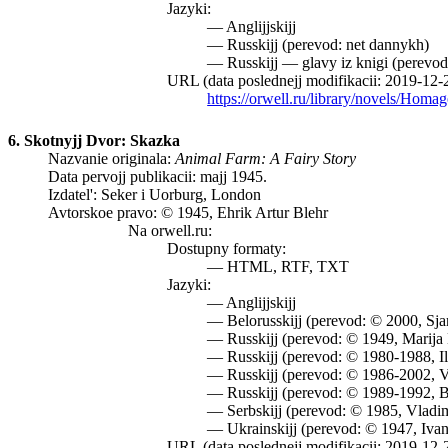
Jazyki:
— Anglijjskijj
— Russkijj (perevod: net dannykh)
— Russkijj — glavy iz knigi (perevod
URL (data poslednejj modifikacii: 2019-12-
https://orwell.ru/library/novels/Homa
6. Skotnyjj Dvor: Skazka
Nazvanie originala:
Animal Farm: A Fairy Story
Data pervojj publikacii: majj 1945.
Izdatel': Seker i Uorburg, London
Avtorskoe pravo: © 1945, Ehrik Artur Blehr
Na orwell.ru:
Dostupny formaty:
— HTML, RTF, TXT
Jazyki:
— Anglijjskijj
— Belorusskijj (perevod: © 2000, Sja
— Russkijj (perevod: © 1949, Marija 
— Russkijj (perevod: © 1980-1988, I
— Russkijj (perevod: © 1986-2002, Vl
— Russkijj (perevod: © 1989-1992, B
— Serbskijj (perevod: © 1985, Vladi
— Ukrainskijj (perevod: © 1947, Іvan 
URL (data poslednejj modifikacii: 2019-12-