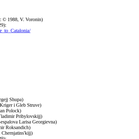
: © 1988, V. Voronin)
29):
ge_to_Catalonia/
rgejj Shupa)
Kriger i Gleb Struve)
lan Polock)
adimir Pribylovskijj)
espalova Larisa Georgievna)
mir Roksandich)
Chernjatins'kijj)
29):