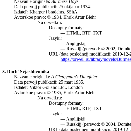
Nazvanie originala:
Burmese Days
Data pervojj publikacii: 25 oktjabar 1934.
Izdatel': Kharper i bradehrs, SShA
Avtorskoe pravo: © 1934, Ehrik Artur Blehr
Na orwell.ru:
Dostupny formaty:
— HTML, RTF, TXT
Jazyki:
— Anglijjskijj
— Russkijj (perevod: © 2002, Domite
URL (data poslednejj modifikacii: 2019-12-
https://orwell.ru/library/novels/Burm
3. Doch' Svjashhennika
Nazvanie originala:
A Clergyman's Daughter
Data pervojj publikacii: 25 mart 1935.
Izdatel': Viktor Gollanc Ltd., London
Avtorskoe pravo: © 1935, Ehrik Artur Blehr
Na orwell.ru:
Dostupny formaty:
— HTML, RTF, TXT
Jazyki:
— Anglijjskijj
— Russkijj (perevod: © 2004, Domit
URL (data poslednejj modifikacii: 2019-12-