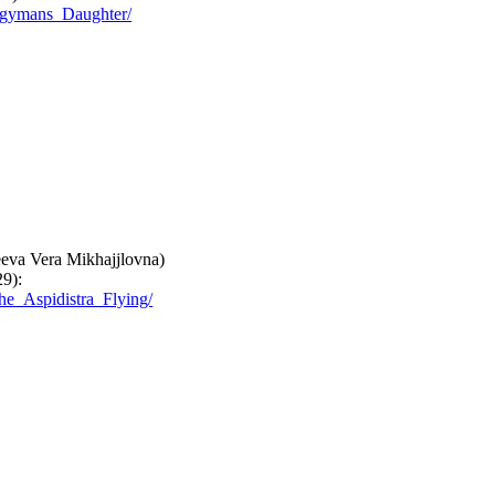
lergymans_Daughter/
eva Vera Mikhajjlovna)
29):
the_Aspidistra_Flying/