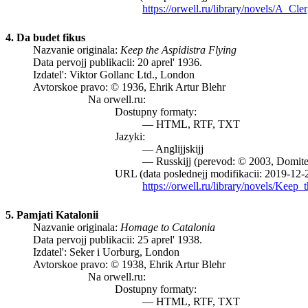
https://orwell.ru/library/novels/A_C
4. Da budet fikus
Nazvanie originala:
Keep the Aspidistra Flying
Data pervojj publikacii: 20 aprel' 1936.
Izdatel': Viktor Gollanc Ltd., London
Avtorskoe pravo: © 1936, Ehrik Artur Blehr
Na orwell.ru:
Dostupny formaty:
— HTML, RTF, TXT
Jazyki:
— Anglijjskijj
— Russkijj (perevod: © 2003, Domite
URL (data poslednejj modifikacii: 2019-12-
https://orwell.ru/library/novels/Keep_
5. Pamjati Katalonii
Nazvanie originala:
Homage to Catalonia
Data pervojj publikacii: 25 aprel' 1938.
Izdatel': Seker i Uorburg, London
Avtorskoe pravo: © 1938, Ehrik Artur Blehr
Na orwell.ru:
Dostupny formaty:
— HTML, RTF, TXT