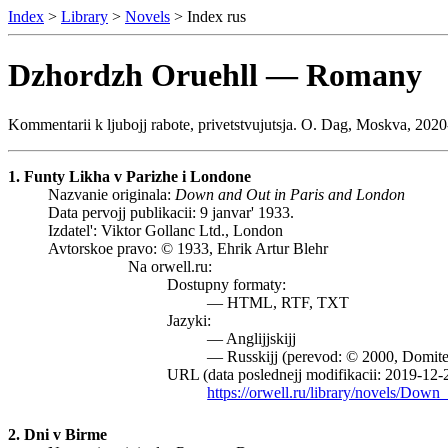
Index
>
Library
>
Novels
> Index rus
Dzhordzh Oruehll — Romany
Kommentarii k ljubojj rabote, privetstvujutsja. O. Dag, Moskva, 202
1. Funty Likha v Parizhe i Londone
Nazvanie originala:
Down and Out in Paris and London
Data pervojj publikacii: 9 janvar' 1933.
Izdatel': Viktor Gollanc Ltd., London
Avtorskoe pravo: © 1933, Ehrik Artur Blehr
Na orwell.ru:
Dostupny formaty:
— HTML, RTF, TXT
Jazyki:
— Anglijjskijj
— Russkijj (perevod: © 2000, Domite
URL (data poslednejj modifikacii: 2019-12-
https://orwell.ru/library/novels/Do
2. Dni v Birme