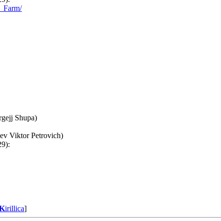
l_Farm/
rgejj Shupa)
)
ev Viktor Petrovich)
29):
K
irillica
]