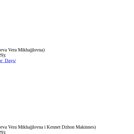
eva Vera Mikhajjlovna)
29):
ese_Days/
eeva Vera Mikhajjlovna i Kennet Dzhon Makinnes)
29):