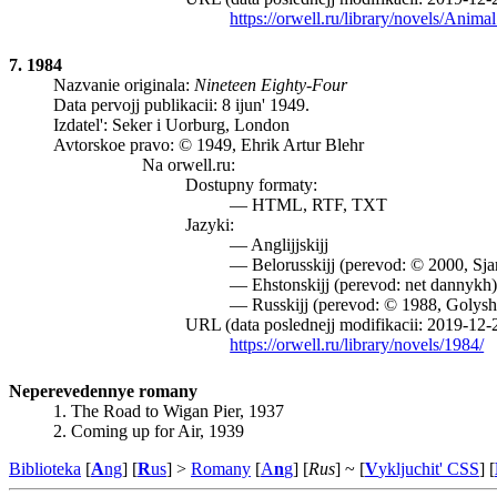
https://orwell.ru/library/novels/Anima
7. 1984
Nazvanie originala:
Nineteen Eighty-Four
Data pervojj publikacii: 8 ijun' 1949.
Izdatel': Seker i Uorburg, London
Avtorskoe pravo: © 1949, Ehrik Artur Blehr
Na orwell.ru:
Dostupny formaty:
— HTML, RTF, TXT
Jazyki:
— Anglijjskijj
— Belorusskijj (perevod: © 2000, Sja
— Ehstonskijj (perevod: net dannykh
— Russkijj (perevod: © 1988, Golysh
URL (data poslednejj modifikacii: 2019-12-
https://orwell.ru/library/novels/1984/
Neperevedennye romany
1. The Road to Wigan Pier, 1937
2. Coming up for Air, 1939
Biblioteka
[
A
ng
] [
R
us
] >
Romany
[
A
n
g
] [
Rus
]
~ [
V
ykljuchit' CSS
]
[