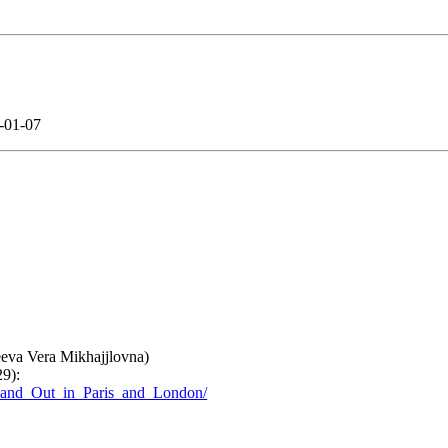
0-01-07
eva Vera Mikhajjlovna)
29):
wn_and_Out_in_Paris_and_London/